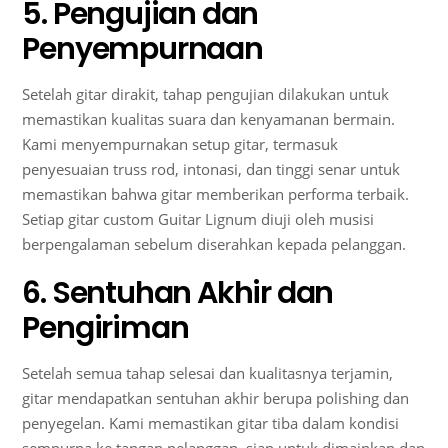
5. Pengujian dan
Penyempurnaan
Setelah gitar dirakit, tahap pengujian dilakukan untuk
memastikan kualitas suara dan kenyamanan bermain.
Kami menyempurnakan setup gitar, termasuk
penyesuaian truss rod, intonasi, dan tinggi senar untuk
memastikan bahwa gitar memberikan performa terbaik.
Setiap gitar custom Guitar Lignum diuji oleh musisi
berpengalaman sebelum diserahkan kepada pelanggan.
6. Sentuhan Akhir dan
Pengiriman
Setelah semua tahap selesai dan kualitasnya terjamin,
gitar mendapatkan sentuhan akhir berupa polishing dan
penyegelan. Kami memastikan gitar tiba dalam kondisi