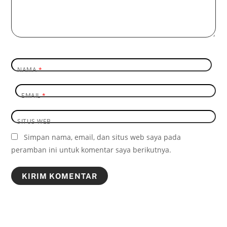
NAMA
*
EMAIL
*
SITUS WEB
Simpan nama, email, dan situs web saya pada
peramban ini untuk komentar saya berikutnya.