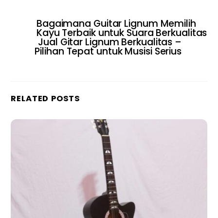
Bagaimana Guitar Lignum Memilih
Kayu Terbaik untuk Suara Berkualitas
Jual Gitar Lignum Berkualitas –
Pilihan Tepat untuk Musisi Serius
RELATED POSTS