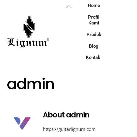
Skip
Back
Home
to
To
Profil
content
Top
Kami
Produk
Blog
Kontak
admin
About
admin
https://guitarlignum.com