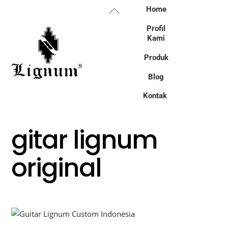
Skip
Back
Home
to
To
Profil
content
Top
Kami
Produk
Blog
Kontak
gitar lignum
original